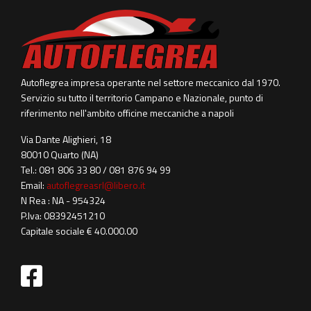
Autoflegrea impresa operante nel settore meccanico dal 1970.
Servizio su tutto il territorio Campano e Nazionale, punto di
riferimento nell'ambito officine meccaniche a napoli
Via Dante Alighieri, 18
80010 Quarto (NA)
Tel.: 081 806 33 80 / 081 876 94 99
Email:
autoflegreasrl@libero.it
N Rea : NA - 954324
P.Iva: 08392451210
Capitale sociale € 40.000.00
fab
fa-
facebook-