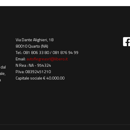
Via Dante Alighieri, 18
80010 Quarto (NA)
Tel.: 081 806 33 80 / 081 876 94 99
Email:
autoflegreasrl@libero.it
N Rea : NA - 954324
 dal
P.Iva: 08392451210
ale,
Capitale sociale € 40.000.00
a