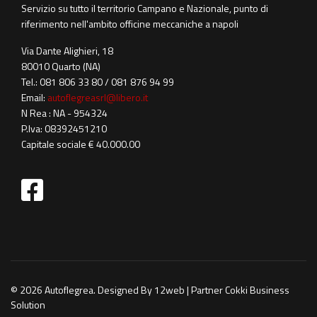
Servizio su tutto il territorio Campano e Nazionale, punto di
riferimento nell'ambito officine meccaniche a napoli
Via Dante Alighieri, 18
80010 Quarto (NA)
Tel.: 081 806 33 80 / 081 876 94 99
Email:
autoflegreasrl@libero.it
N Rea : NA - 954324
P.Iva: 08392451210
Capitale sociale € 40.000.00
fab
fa-
facebook-
square
© 2026 Autoflegrea. Designed By 12web | Partner Cokki Business
Solution